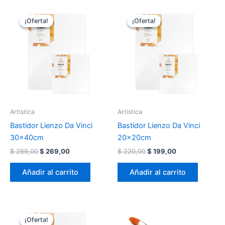
¡Oferta!
¡Oferta!
¡Oferta!
¡Oferta!
Artistica
Artistica
Bastidor Lienzo Da Vinci
Bastidor Lienzo Da Vinci
30x40cm
20x20cm
El
El
El
El
$
289,00
$
269,00
$
220,00
$
199,00
precio
precio
precio
precio
original
actual
original
actual
Añadir al carrito
Añadir al carrito
era:
es:
era:
es:
$ 289,00.
$ 269,00.
$ 220,00.
$ 199,00.
¡Oferta!
¡Oferta!