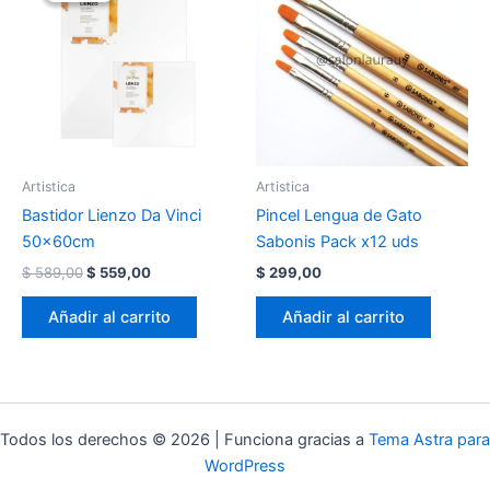
Artistica
Artistica
Bastidor Lienzo Da Vinci
Pincel Lengua de Gato
50x60cm
Sabonis Pack x12 uds
El
El
$
589,00
$
559,00
$
299,00
precio
precio
original
actual
Añadir al carrito
Añadir al carrito
era:
es:
$ 589,00.
$ 559,00.
Todos los derechos © 2026 | Funciona gracias a
Tema Astra para
WordPress